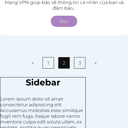
Mạng VPN giúp bảo vệ thông tin cá nhân của bạn và
đảm bảo...
Đọc
«
»
1
2
3
Sidebar
Lorem ipsum dolor sit amet
consectetur adipisicing elit.
Accusamus molestias esse similique
fugit rem fuga. Itaque labore nemo
inventore culpa odit soluta ullam, ex
veritatis, mollitia quasi perspiciatis