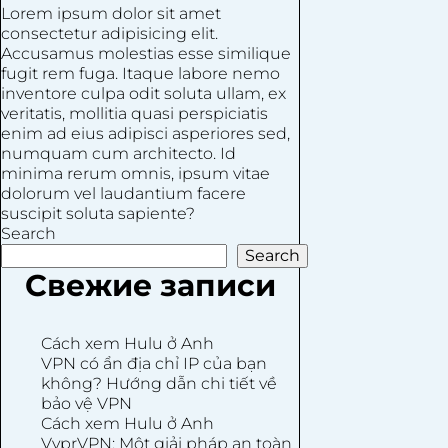
Lorem ipsum dolor sit amet
consectetur adipisicing elit.
Accusamus molestias esse similique
fugit rem fuga. Itaque labore nemo
inventore culpa odit soluta ullam, ex
veritatis, mollitia quasi perspiciatis
enim ad eius adipisci asperiores sed,
numquam cum architecto. Id
minima rerum omnis, ipsum vitae
dolorum vel laudantium facere
suscipit soluta sapiente?
Search
Search
Свежие записи
Cách xem Hulu ở Anh
VPN có ẩn địa chỉ IP của bạn
không? Hướng dẫn chi tiết về
bảo vệ VPN
Cách xem Hulu ở Anh
VyprVPN: Một giải pháp an toàn