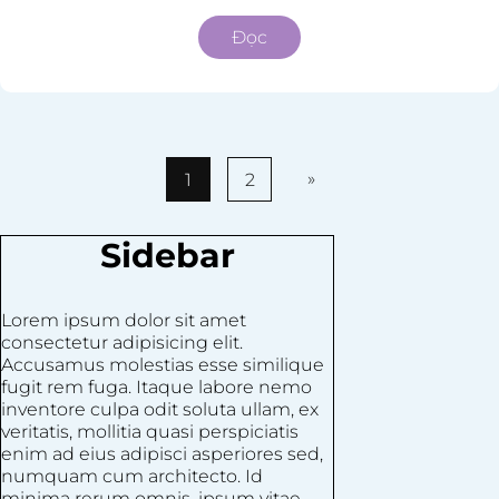
Đọc
»
1
2
Sidebar
Lorem ipsum dolor sit amet
consectetur adipisicing elit.
Accusamus molestias esse similique
fugit rem fuga. Itaque labore nemo
inventore culpa odit soluta ullam, ex
veritatis, mollitia quasi perspiciatis
enim ad eius adipisci asperiores sed,
numquam cum architecto. Id
minima rerum omnis, ipsum vitae