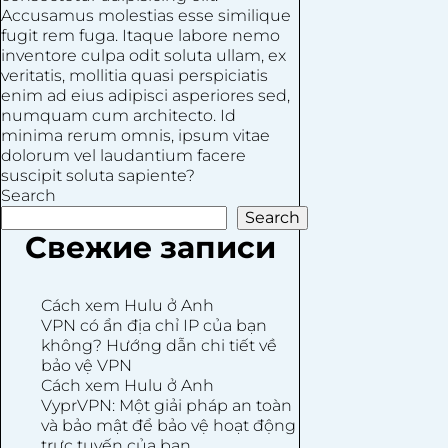
Accusamus molestias esse similique
fugit rem fuga. Itaque labore nemo
inventore culpa odit soluta ullam, ex
veritatis, mollitia quasi perspiciatis
enim ad eius adipisci asperiores sed,
numquam cum architecto. Id
minima rerum omnis, ipsum vitae
dolorum vel laudantium facere
suscipit soluta sapiente?
Search
Search
Свежие записи
Cách xem Hulu ở Anh
VPN có ẩn địa chỉ IP của bạn
không? Hướng dẫn chi tiết về
bảo vệ VPN
Cách xem Hulu ở Anh
VyprVPN: Một giải pháp an toàn
và bảo mật để bảo vệ hoạt động
trực tuyến của bạn