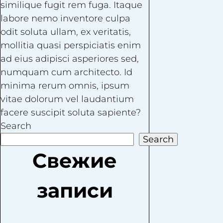
similique fugit rem fuga. Itaque
labore nemo inventore culpa
odit soluta ullam, ex veritatis,
mollitia quasi perspiciatis enim
ad eius adipisci asperiores sed,
numquam cum architecto. Id
minima rerum omnis, ipsum
vitae dolorum vel laudantium
facere suscipit soluta sapiente?
Search
Search
Свежие
записи