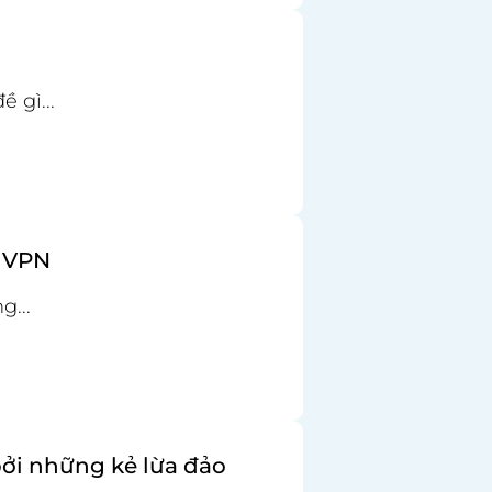
 gì...
í VPN
...
bởi những kẻ lừa đảo